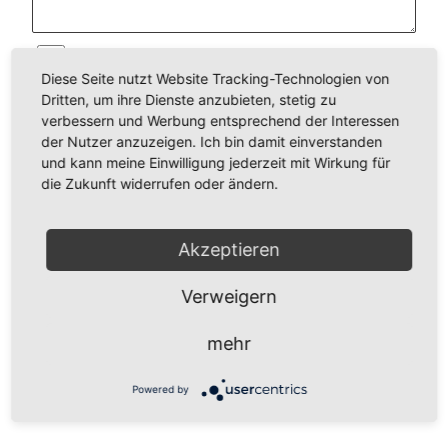
Ich habe die
Datenschutzerklärung
zur
Diese Seite nutzt Website Tracking-Technologien von
Kenntnis genommen. Ich stimme zu,
Dritten, um ihre Dienste anzubieten, stetig zu
dass meine Angaben und Daten zur
verbessern und Werbung entsprechend der Interessen
der Nutzer anzuzeigen. Ich bin damit einverstanden
Beantwortung meiner Anfrage
und kann meine Einwilligung jederzeit mit Wirkung für
elektronisch erhoben und gespeichert
die Zukunft widerrufen oder ändern.
werden. widerrufen. Hinweis: Sie
können Ihre Einwilligung jederzeit für
Akzeptieren
die Zukunft per E-Mail an
Verweigern
post@aparthotel-zwinger.de
widerrufen.
mehr
Senden
Powered by